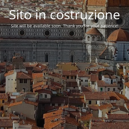
Sito in costruzione
Site will be available soon. Thank you for your patience!